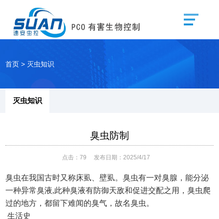
首页
>
灭虫知识
灭虫知识
臭虫防制
点击：
79
发布日期：2025/4/17
臭虫在我国古时又称床虱、壁虱。臭虫有一对臭腺，能分泌
一种异常臭液
,此种臭液有防御天敌和促进交配之用，臭虫爬
过的地方，都留下难闻的臭气，故名臭虫。
生活史