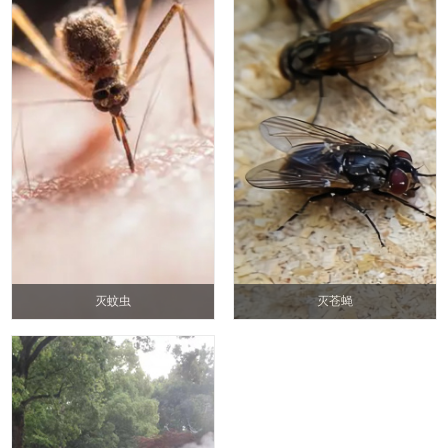
灭蚊虫
灭苍蝇