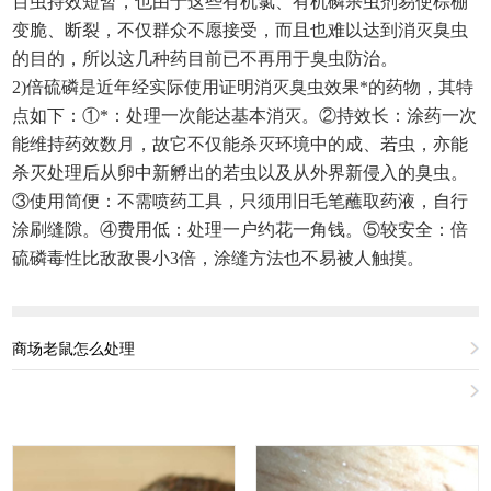
百虫持效短暂，也由于这些有机氯、有机磷杀虫剂易使棕棚
变脆、断裂，不仅群众不愿接受，而且也难以达到消灭臭虫
的目的，所以这几种药目前已不再用于臭虫防治。
2)倍硫磷是近年经实际使用证明消灭臭虫效果*的药物，其特
点如下：①*：处理一次能达基本消灭。②持效长：涂药一次
能维持药效数月，故它不仅能杀灭环境中的成、若虫，亦能
杀灭处理后从卵中新孵出的若虫以及从外界新侵入的臭虫。
③使用简便：不需喷药工具，只须用旧毛笔蘸取药液，自行
涂刷缝隙。④费用低：处理一户约花一角钱。⑤较安全：倍
硫磷毒性比敌敌畏小3倍，涂缝方法也不易被人触摸。
商场老鼠怎么处理