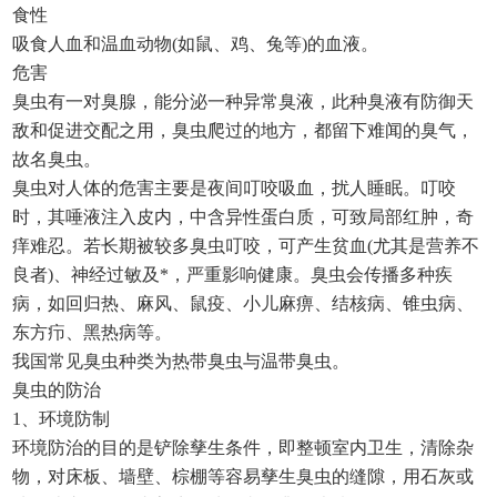
食性
吸食人血和温血动物
(如鼠、鸡、兔等)的血液。
危害
臭虫有一对臭腺，能分泌一种异常臭液，此种臭液有防御天
敌和促进交配之用，臭虫爬过的地方，都留下难闻的臭气，
故名臭虫。
臭虫对人体的危害主要是夜间叮咬吸血，扰人睡眠。叮咬
时，其唾液注入皮内，中含异性蛋白质，可致局部红肿，奇
痒难忍。若长期被较多臭虫叮咬，可产生贫血
(尤其是营养不
良者)、神经过敏及*，严重影响健康。臭虫会传播多种疾
病，如回归热、麻风、鼠疫、小儿麻痹、结核病、锥虫病、
东方疖、黑热病等。
我国常见臭虫种类为热带臭虫与温带臭虫。
臭虫的防治
1、环境防制
环境防治的目的是铲除孳生条件，即整顿室内卫生，清除杂
物，对床板、墙壁、棕棚等容易孳生臭虫的缝隙，用石灰或