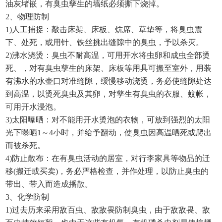
油灰堵嵌，有臭虫孳生的墙纸必须撕下烧掉。
2、物理防制
1)人工捕捉：敲击床架、床板、炕席、草垫等，将臭虫震
下、处死，或用针、铁丝挑出缝隙中的臭虫，予以杀灭。
2)沸水浇烫：臭虫不耐高温，可用开水将虫卵和成虫全部烫
死、，对有臭虫孳生的床架、床板等用具可搬至室外，用装
有沸水的水壶口对准缝隙，缓慢移动浇烫，务必使缝隙处达
到高温，以烫死臭虫及其卵，对孳生有臭虫的衣服、蚊帐，
可用开水浸泡。
3)太阳曝晒：对不能用开水烫泡的衣物，可放到强烈的太阳
光下曝晒1～4小时，并给予翻动，使臭虫因高温晒死或爬出
而被杀死。
4)防止散布：在有臭虫活动的居室，对行李家具等物品的迁
移(搬迁或买卖)，务必严格检查，并作处理，以防止臭虫的
带出、带入而造成播散。
3、化学防制
1)过去历来采用敌百虫、敌敌畏防制臭虫，由于敌敌畏、敌