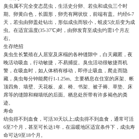
臭虫属不完全变态昆虫，生活史分卵、若虫和成虫三个时
期。卵黄白色，长圆形，卵壳有网状纹，前端有盖。约经
6-7
天，若虫由卵盖处钻出，形似成虫而较小，蜕皮5次后变为成
虫。在适宜温度(35-37℃)时，由卵发育至成虫约需1个月左
右。
生存绝招
臭虫生长繁殖在人居室及床榻的各种缝隙中，白天藏匿，夜
晚活动吸血，行动敏捷，不易捕捉。臭虫活动很敏捷而机
警，在吸血时，如人体稍有移动，即停止吸血，爬走而隐
藏，臭虫每分钟能爬行
1-1.25m。主要栖息在住室的床架、帐
顶四角、墙壁、天花板、桌、椅、书架、被子褥、草垫、床
席等的缝隙和糊墙纸的后面。栖息处所带有许多褐色的粪
迹。
寿命
幼虫得不到血食，可活
30天以上;成虫得不到血食，通常可活
6至7个月，甚至可长达1年，在温暖地区适宜条件下，成虫寿
命可达9至18个月。