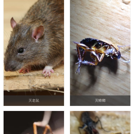
灭老鼠
灭蟑螂