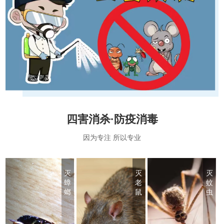
四害消杀·防疫消毒
因为专注 所以专业
灭
灭
灭
蟑
老
蚊
螂
鼠
虫