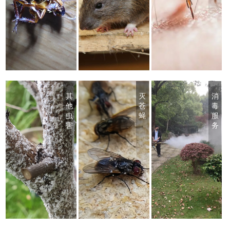
其
灭
消
他
苍
毒
虫
蝇
服
害
务