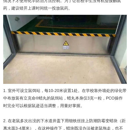
情况下才使用化学防治方法控制。为了让在校学生没有机会接触鼠
药，建议错开上课时间统一投放鼠药。
1. 室外可设立鼠饵站，每10-20米设置1处。在学校靠外墙处的绿化带
中布放装有立克命®蜡丸的鼠饵站，蜡丸本身仅3克一粒，PCO操作
时完全可以根据鼠迹适当调整，用量好掌握。
2. 在老鼠多次出没的下水道井盖下用细铁丝挂上防潮防霉变蜡块（距
离水面3-4厘米），在这种操作下，蜡块既没办法被老鼠拖走，也不