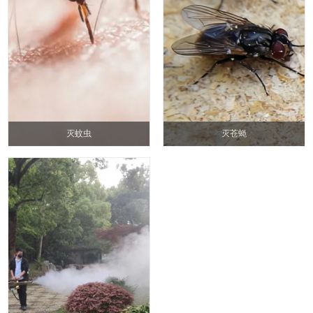
灭蚊虫
灭苍蝇