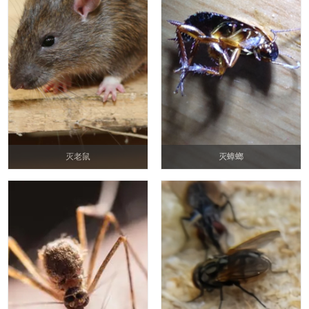
灭老鼠
灭蟑螂