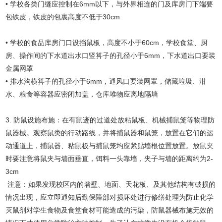
• 学校各类门缝应控制在6mm以下，与外界相连的门及库房门下端要
包铁皮，铁皮的包裹高度不低于30cm
• 学校的食品库房门口设挡鼠板，高度不小于60cm，学校食堂、厨
房、操作间的下水道出水口竖箅子的孔径小于6mm，下水道出口要装
金属网罩
• 排水沟横箅子的孔径小于6mm，通风口要装网罩，储藏垃圾、泔
水、粮食等容器应密闭加盖，仓库堆物应离地隔墙
3. 防鼠设施布施：在有鼠迹的过道处放粘鼠板、机械捕鼠笼等物理防
鼠器械。观察鼠类的行动路线，并将捕鼠器和鼠笼，放置在它们的运
动通道上，捕鼠器、粘鼠板与捕鼠笼均应紧贴墙根位置放置。放鼠夹
时要注意将鼠夹与墙面垂直，饵料一头靠墙，夹子与墙的距离约为2-
3cm
注意：如果发现校区内的墙壁、地面、天花板、及其他结构有破损的
情况出现，应立即通知后勤保障部对损坏处进行修缮处理为防止化学
灭鼠剂对学生食物及食堂食材可能造成的污染，防鼠器械布施无效的