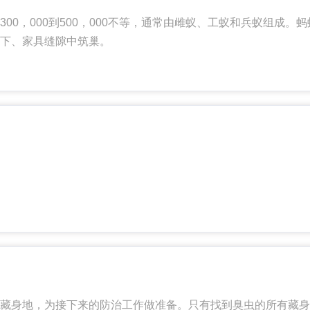
00，000到500，000不等，通常由雌蚁、工蚁和兵蚁组成
下、家具缝隙中筑巢。
致的亚洲水稻减产5％，约3亿吨稻谷，而这是18亿人一年的口粮。
因为鼠害遭受的损失被认为是我国植保中危害最重的蝗虫、螟虫、
藏身地，为接下来的防治工作做准备。只有找到臭虫的所有藏身