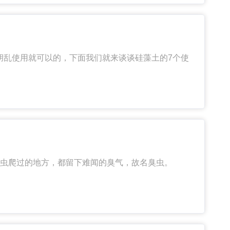
胡乱使用就可以的，下面我们就来谈谈硅藻土的7个使
虫爬过的地方，都留下难闻的臭气，故名臭虫。
7天，若虫由卵盖处钻出，形似成虫而较小，蜕皮5次