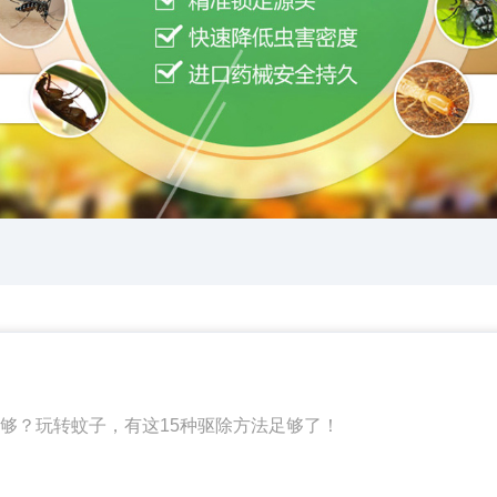
够？玩转蚊子，有这15种驱除方法足够了！