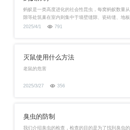
蚂蚁是一类高度进化的社会性昆虫，每窝蚂蚁数量从3
隙等处筑巢在室内则集中于墙壁缝隙、瓷砖缝、地板
2025/4/1
791
灭鼠使用什么方法
老鼠的危害
老鼠.的危害当属破坏粮食，据统计，每年因为老鼠导
2025/3/27
356
㎡，鼠害造成的粮食损失高达25亿kg以上，每年
臭虫的防制
我们介绍臭虫的检查，检查的目的是为了找到臭虫的