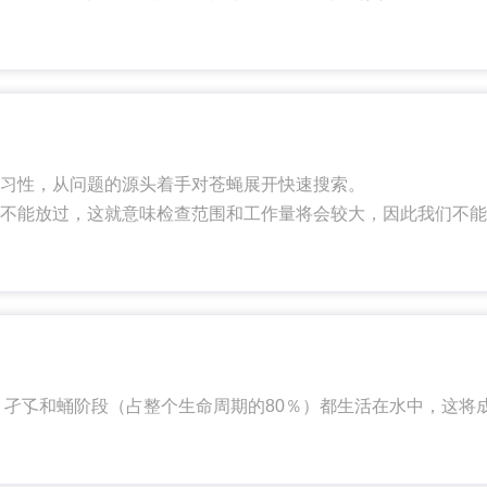
习性，从问题的源头着手对苍蝇展开快速搜索。
不能放过，这就意味检查范围和工作量将会较大，因此我们不能
题的来源，例如什么物质吸引了苍蝇来觅食或产卵。
、孑孓和蛹阶段（占整个生命周期的80％）都生活在水中，这将