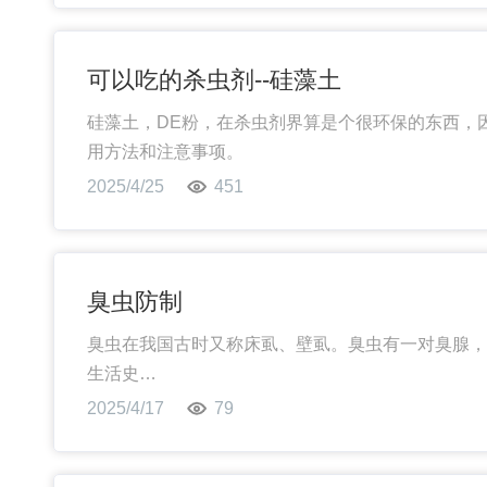
可以吃的杀虫剂--硅藻土
硅藻土，DE粉，在杀虫剂界算是个很环保的东西，
用方法和注意事项。
2025/4/25
451
臭虫防制
臭虫在我国古时又称床虱、壁虱。臭虫有一对臭腺，
生活史
臭虫属不完全变态昆虫，生活史分卵、若虫和成虫三
2025/4/17
79
后变为成虫。在适宜温度（35-37℃）时，由卵发育