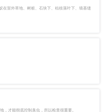
。蚂蚁在室外草地、树桩、石块下、枯枝落叶下、墙基缝
200年统计，我国农田鼠害发生面积约0.33亿h
小麦条锈病、粘虫等灾害的总和。
地，才能彻底控制臭虫，所以检查很重要。