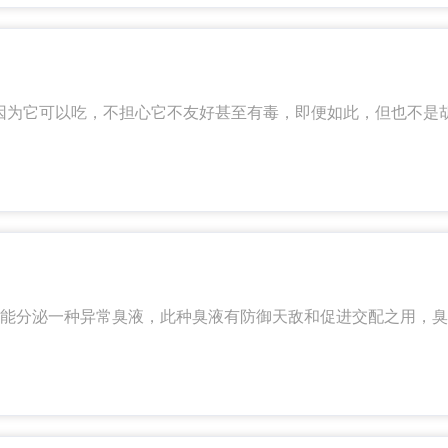
因为它可以吃，不担心它不友好甚至有毒，即便如此，但也不是
能分泌一种异常臭液，此种臭液有防御天敌和促进交配之用，臭
个时期。卵黄白色，长圆形，卵壳有网状纹，前端有盖。约经6-
至成虫约需1个月左右。