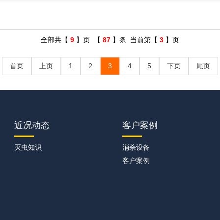
全部共【
9
】页 【
87
】条 当前第【
3
】页
首页
上页
1
2
3
4
5
下页
尾页
近况动态
客户案例
灭虫知识
消杀设备
客户案例