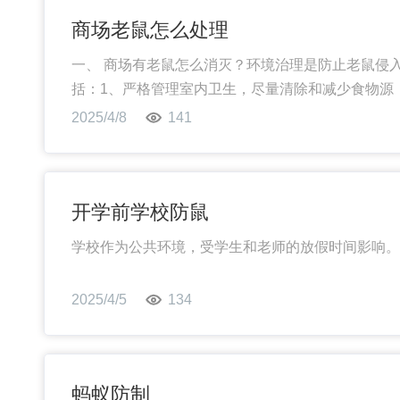
商场老鼠怎么处理
一、 商场有老鼠怎么消灭？环境治理是防止老鼠侵
括：1、严格管理室内卫生，尽量清除和减少食物源
措施，减少适合老鼠栖身的场所。
2025/4/8
141
开学前学校防鼠
学校作为公共环境，受学生和老师的放假时间影响。
2025/4/5
134
应根据学校现场情况，采取预防为主，治理为辅的原
蚂蚁防制