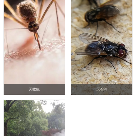
灭蚊虫
灭苍蝇