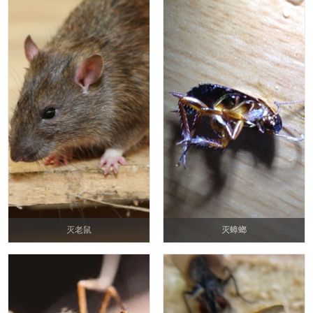
灭老鼠
灭蟑螂