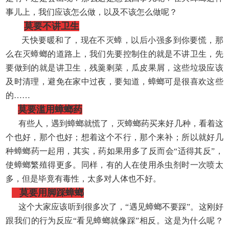
事儿上，我们应该怎么做，以及不该怎么做呢？
莫要不讲卫生
天快要暖和了，现在不灭蟑，以后小强多到你要慌，那
么在灭蟑螂的道路上，我们先要控制住的就是不讲卫生，先
要做到的就是讲卫生，残羹剩菜，瓜皮果屑，这些垃圾应该
及时清理，避免在家中过夜，要知道，蟑螂可是很喜欢这些
的
……
莫要滥用蟑螂药
有些人，遇到蟑螂就慌了，灭蟑螂药买来好几种，看着这
个也好，那个也好；想着这个不行，那个来补；所以就好几
种蟑螂药一起用，其实，药如果用多了反而会
“适得其反”，
使蟑螂繁殖得更多。同样，有的人在使用杀虫剂时一次喷太
多，但是毕竟有毒性，太多对人体也不好。
莫要用脚踩蟑螂
这个大家应该听到很多次了，
“遇见蟑螂不要踩”。这刚好
跟我们的行为反应“看见蟑螂就像踩”相反。这是为什么呢？