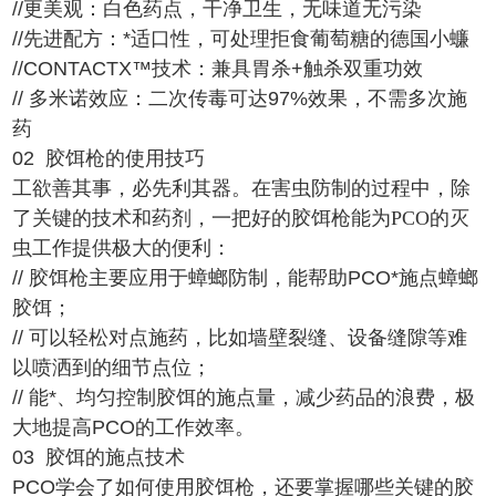
//更美观：白色药点，干净卫生，无味道无污染
//先进配方：*适口性，可处理拒食葡萄糖的德国小蠊
//CONTACTX™技术：兼具胃杀+触杀双重功效
// 多米诺效应：二次传毒可达97%效果，不需多次施
药
02 胶饵枪的使用技巧
工欲善其事，必先利其器。在害虫防制的过程中，除
了关键的技术和药剂，一把好的胶饵枪能为
PCO的灭
虫工作提供极大的便利：
// 胶饵枪主要应用于蟑螂防制，能帮助PCO*施点蟑螂
胶饵；
// 可以轻松对点施药，比如墙壁裂缝、设备缝隙等难
以喷洒到的细节点位；
// 能*、均匀控制胶饵的施点量，减少药品的浪费，极
大地提高PCO的工作效率。
03 胶饵的施点技术
PCO学会了如何使用胶饵枪，还要掌握哪些关键的胶