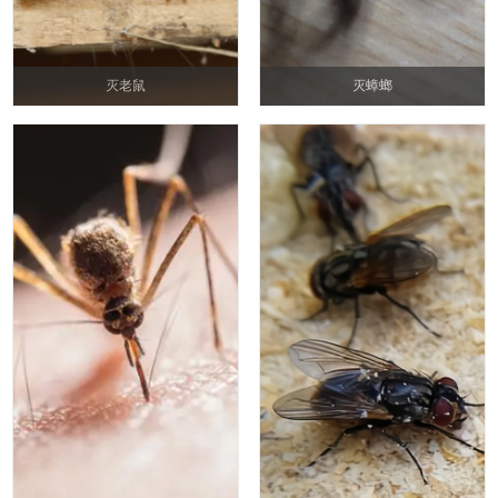
灭老鼠
灭蟑螂