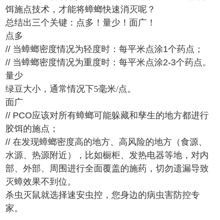
饵施点技术，才能将蟑螂快速消灭呢？
总结出三个关键：点多！量少！面广！
点多
// 当蟑螂密度情况为轻度时：每平米点涂1个药点；
// 当蟑螂密度情况为重度时：每平米点涂2-3个药点。
量少
绿豆大小，通常情况下
5毫米/点。
面广
// PCO应该对所有蟑螂可能躲藏和孳生的地方都进行
胶饵的施点；
// 在发现蟑螂密度高的地方、高风险的地方（食源、
水源、热源附近），比如橱柜、发热电器等地，对内
部、外部、周围进行全面覆盖的施药，切勿遗漏导致
灭蟑效果不到位。
杀虫灭鼠就选择速安虫控，您身边的病虫害防控专
家。