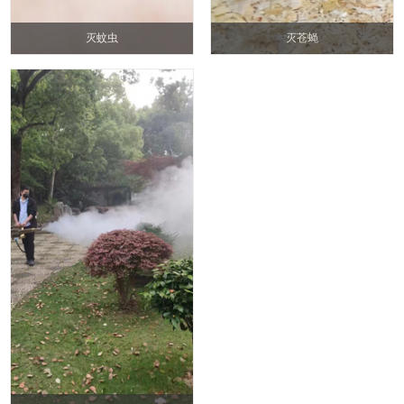
灭蚊虫
灭苍蝇