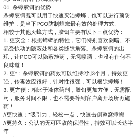
01 杀蟑胶饵的优势
杀蟑胶饵既可以用于快速灭治蟑螂，也可以进行预防
维护，是当下PCO防制蟑螂最有效的处理方式。
相较于其他灭蟑方式，胶饵主要有以下三点优势：
1. 更安全：根据蟑螂的特性，它们特别喜欢阴暗、不
易受惊动的隐蔽处和各类缝隙角落。杀蟑胶饵的出
现，让PCO可以隐蔽施药，无需喷洒，也没有任何不
良味道！
2. 更*：杀蟑胶饵的药效可以维持2到3个月，持效更
强，传毒效应很好，针对性很强，可以根除蟑螂！
3. 更方便：相比于液体药剂，胶饵更加方便，无需配
药，服务时间不限，也不需要等到客户离开场所再施
药！
//更快速：*吸引力，轻松一点，快速击倒整窝蟑螂
//更持久：公认的无可匹敌的保湿性，持效可以长达半
年