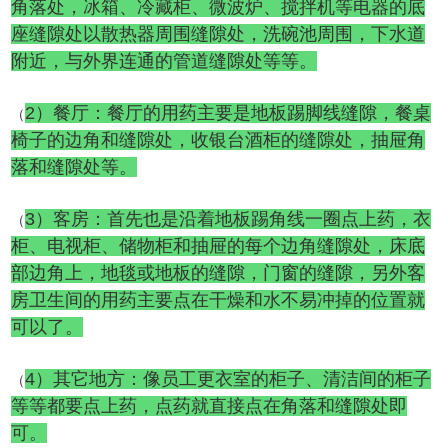
角落处，冰箱、冷藏柜、微波炉、搅拌机等电器的底
座缝隙处以散热器周围缝隙处，洗碗池周围，下水道
附近，与外界连通的管道缝隙处等等。
2）餐厅：餐厅的用药主要是地板踢脚线缝隙，餐桌
（
椅子的边角和缝隙处，收银台酒柜的缝隙处，抽屉角
落和缝隙处等。
3）客房：首先也是沿着地板踢角线一圈点上药，衣
（
柜、电视柜、储物柜和抽屉的每个边角缝隙处，床底
部边角上，地毯或地板的缝隙，门窗的缝隙，另外客
房卫生间的用药主要点在干燥和水不易冲掉的位置就
可以了。
4）其它地方：像员工更衣室的柜子、清洁间的柜子
（
等等都要点上药，点药就直接点在角落和缝隙处即
可。