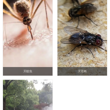
灭蚊虫
灭苍蝇