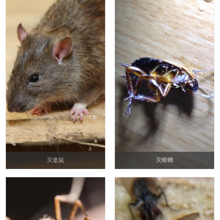
灭老鼠
灭蟑螂