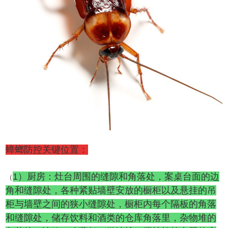
蟑螂防控关键位置：
1）厨房：灶台周围的缝隙和角落处，案桌台面的边
（
角和缝隙处，各种紧贴墙壁安放的橱柜以及悬挂的吊
柜与墙壁之间的狭小缝隙处，橱柜内每个隔板的角落
和缝隙处，储存饮料和酒类的仓库角落里，杂物堆的