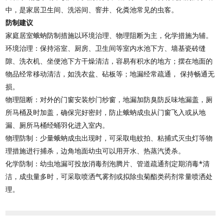
中，是家居卫生间、洗浴间、窨井、化粪池常见的虫客。
防制建议
家庭居室蛾蚋防制措施以环境治理、物理阻断为主，化学措施为辅。
环境治理：保持浴室、厨房、卫生间等室内水池下方、墙基瓷砖缝
隙、洗衣机、坐便池下方干燥清洁，容易有积水的地方；摆在地面的
物品经常移动清洁，如洗衣盆、砧板等；地漏经常疏通， 保持畅通无
损。
物理阻断：对外的门窗安装纱门纱窗，地漏加防臭防反味地漏盖，厕
所马桶及时加盖，确保完好密封，防止蛾蚋成虫从门窗飞入或从地
漏、厕所马桶经蛹羽化进入室内。
物理防制：少量蛾蚋成虫出现时，可采取电蚊拍、粘捕式灭虫灯等物
理措施进行捕杀，边角地面幼虫可以用开水、热蒸汽烫杀。
化学防制：幼虫地漏可投放消毒剂泡腾片、管道疏通剂定期消毒*清
洁，成虫量多时，可采取喷洒气雾剂或拟除虫菊酯类药剂常量喷洒处
理。