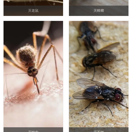
灭老鼠
灭蟑螂