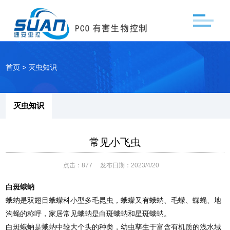
首页
>
灭虫知识
灭虫知识
常见小飞虫
点击：
877
发布日期：2023/4/20
白斑蛾蚋
蛾蚋是双翅目蛾蠓科小型多毛昆虫，蛾蠓又有蛾蚋、毛蠓、蝶蝇、地
沟蝇的称呼，家居常见蛾蚋是白斑蛾蚋和星斑蛾蚋。
白斑蛾蚋是蛾蚋中较大个头的种类，幼虫孳生于富含有机质的浅水域