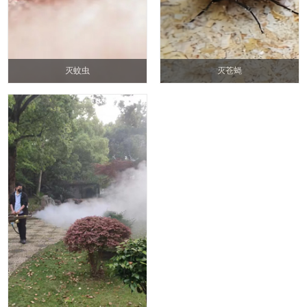
灭蚊虫
灭苍蝇