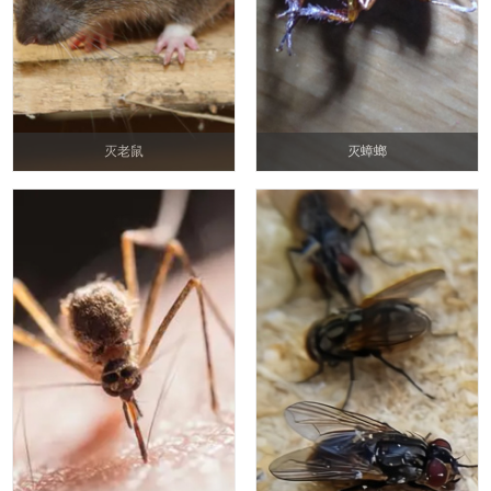
灭老鼠
灭蟑螂